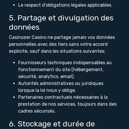
Le respect d’obligations légales applicables.
5. Partage et divulgation des
données
Casinozer Casino ne partage jamais vos données
personnelles avec des tiers sans votre accord
explicite, sauf dans les situations suivantes:
Fournisseurs techniques indispensables au
fonctionnement du site (hébergement,
sécurité, analytics, email).
Autorités administratives ou juridiques
lorsque la loi nous y oblige.
Partenaires contractuels nécessaires à la
prestation de nos services, toujours dans des
cadres sécurisés.
6. Stockage et durée de