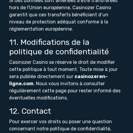
Si des données sont amenées à être transférées
hors de l'Union européenne, Casinozer Casino
garantit que ces transferts bénéficient d’un
niveau de protection adéquat conforme à la
réglementation européenne.
11. Modifications de la
politique de confidentialité
Casinozer Casino se réserve le droit de modifier
cette politique à tout moment. Toute mise à jour
sera publiée directement sur
casinozeren-
ligne.com
. Nous vous invitons à consulter
régulièrement cette page pour rester informé des
éventuelles modifications.
12. Contact
Pour exercer vos droits ou poser une question
concernant notre politique de confidentialité,