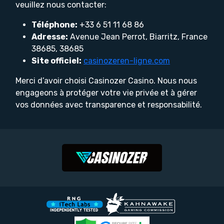
veuillez nous contacter:
Téléphone:
+33 6 51 11 68 86
Adresse:
Avenue Jean Perrot, Biarritz, France
38685, 38685
Site officiel:
casinozeren-ligne.com
Merci d’avoir choisi Casinozer Casino. Nous nous
engageons à protéger votre vie privée et à gérer
vos données avec transparence et responsabilité.