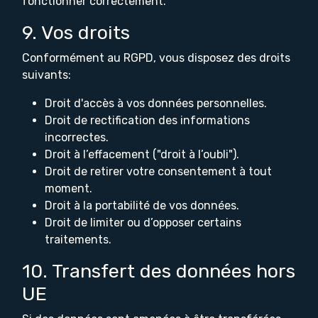
fonctionner correctement.
9. Vos droits
Conformément au RGPD, vous disposez des droits
suivants:
Droit d'accès à vos données personnelles.
Droit de rectification des informations
incorrectes.
Droit à l’effacement ("droit à l’oubli").
Droit de retirer votre consentement à tout
moment.
Droit à la portabilité de vos données.
Droit de limiter ou d’opposer certains
traitements.
10. Transfert des données hors
UE