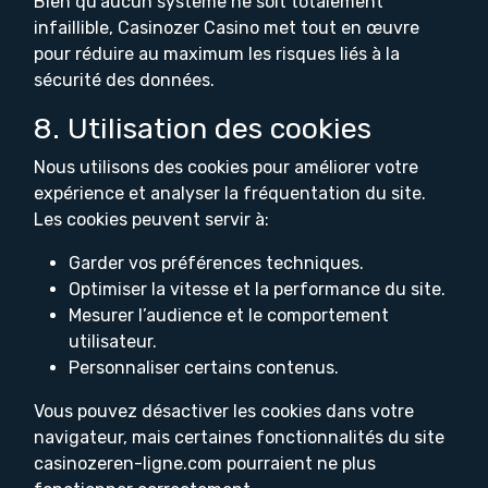
Bien qu’aucun système ne soit totalement
infaillible, Casinozer Casino met tout en œuvre
pour réduire au maximum les risques liés à la
sécurité des données.
8. Utilisation des cookies
Nous utilisons des cookies pour améliorer votre
expérience et analyser la fréquentation du site.
Les cookies peuvent servir à:
Garder vos préférences techniques.
Optimiser la vitesse et la performance du site.
Mesurer l’audience et le comportement
utilisateur.
Personnaliser certains contenus.
Vous pouvez désactiver les cookies dans votre
navigateur, mais certaines fonctionnalités du site
casinozeren-ligne.com pourraient ne plus