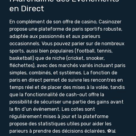
en Direct
En complément de son offre de casino, Casinozer
propose une plateforme de paris sportifs robuste,
adaptée aux passionnés et aux parieurs
occasionnels. Vous pouvez parier sur de nombreux
sports, aussi bien populaires (football, tennis,
basketball) que de niche (cricket, snooker,
fléchettes), avec des marchés variés incluant paris
simples, combinés, et systèmes. La fonction de
paris en direct permet de suivre les rencontres en
temps réel et de placer des mises à la volée, tandis
que la fonctionnalité de cash-out offre la
possibilité de sécuriser une partie des gains avant
la fin d’un événement. Les cotes sont
régulièrement mises à jour et la plateforme
propose des statistiques utiles pour aider les
parieurs à prendre des décisions éclairées. ⚽📊