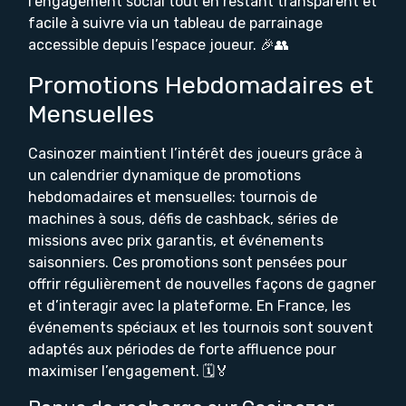
l’engagement social tout en restant transparent et
facile à suivre via un tableau de parrainage
accessible depuis l’espace joueur. 🎉👥
Promotions Hebdomadaires et
Mensuelles
Casinozer maintient l’intérêt des joueurs grâce à
un calendrier dynamique de promotions
hebdomadaires et mensuelles: tournois de
machines à sous, défis de cashback, séries de
missions avec prix garantis, et événements
saisonniers. Ces promotions sont pensées pour
offrir régulièrement de nouvelles façons de gagner
et d’interagir avec la plateforme. En France, les
événements spéciaux et les tournois sont souvent
adaptés aux périodes de forte affluence pour
maximiser l’engagement. 🗓️🏅