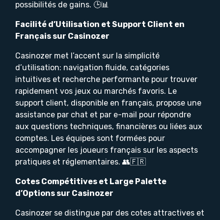
possibilités de gains. 🕒📊
Facilité d’Utilisation et Support Client en
Français sur Casinozer
Casinozer met l’accent sur la simplicité
d’utilisation: navigation fluide, catégories
intuitives et recherche performante pour trouver
rapidement vos jeux ou marchés favoris. Le
support client, disponible en français, propose une
assistance par chat et par e-mail pour répondre
aux questions techniques, financières ou liées aux
comptes. Les équipes sont formées pour
accompagner les joueurs français sur les aspects
pratiques et réglementaires. 👥🇫🇷
Cotes Compétitives et Large Palette
d’Options sur Casinozer
Casinozer se distingue par des cotes attractives et