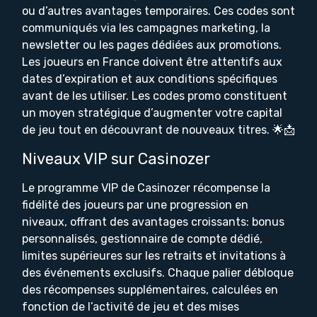
ou d’autres avantages temporaires. Ces codes sont
communiqués via les campagnes marketing, la
newsletter ou les pages dédiées aux promotions.
Les joueurs en France doivent être attentifs aux
dates d’expiration et aux conditions spécifiques
avant de les utiliser. Les codes promo constituent
un moyen stratégique d’augmenter votre capital
de jeu tout en découvrant de nouveaux titres. 🌟📩
Niveaux VIP sur Casinozer
Le programme VIP de Casinozer récompense la
fidélité des joueurs par une progression en
niveaux, offrant des avantages croissants: bonus
personnalisés, gestionnaire de compte dédié,
limites supérieures sur les retraits et invitations à
des événements exclusifs. Chaque palier débloque
des récompenses supplémentaires, calculées en
fonction de l’activité de jeu et des mises