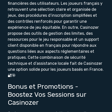
financières des utilisateurs. Les joueurs français y
retrouvent une sélection claire et organisée de
jeux, des procédures d’inscription simplifiées et
des contrôles renforcés pour garantir une
expérience de jeu équitable. En outre, Casinozer
propose des outils de gestion des limites, des
ressources pour le jeu responsable et un support
client disponible en français pour répondre aux
questions liées aux aspects réglementaires et
pratiques. Cette combinaison de sécurité
technique et d’assistance locale fait de Casinozer
une option solide pour les joueurs basés en France.
🔐🎯
Bonus et Promotions -
Boostez Vos Sessions sur
Casinozer