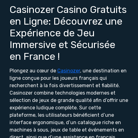
Casinozer Casino Gratuits
en Ligne: Découvrez une
Expérience de Jeu
Immersive et Sécurisée
en France !
Plongez au cœur de
Casinozer
, une destination en
ligne conçue pour les joueurs français qui
recherchent à la fois divertissement et fiabilité.
Casinozer combine technologies modernes et
sélection de jeux de grande qualité afin d’offrir une
expérience ludique complète. Sur cette
plateforme, les utilisateurs bénéficient d’une
interface ergonomique, d’un catalogue riche en
machines à sous, jeux de table et événements en
direct, ainsi que d’une assistance en français