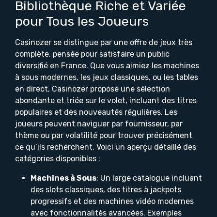
Bibliothèque Riche et Variée
pour Tous les Joueurs
Casinozer se distingue par une offre de jeux très
complète, pensée pour satisfaire un public
diversifié en France. Que vous aimiez les machines
à sous modernes, les jeux classiques, ou les tables
en direct, Casinozer propose une sélection
abondante et triée sur le volet, incluant des titres
populaires et des nouveautés régulières. Les
joueurs peuvent naviguer par fournisseur, par
thème ou par volatilité pour trouver précisément
ce qu’ils recherchent. Voici un aperçu détaillé des
catégories disponibles :
Machines à Sous
: Un large catalogue incluant
des slots classiques, des titres à jackpots
progressifs et des machines vidéo modernes
avec fonctionnalités avancées. Exemples