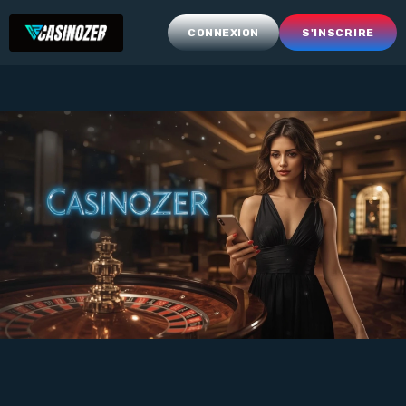
CONNEXION
S'INSCRIRE