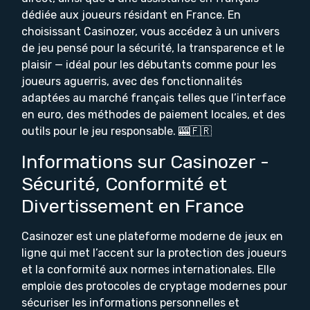
dédiée aux joueurs résidant en France. En
choisissant Casinozer, vous accédez à un univers
de jeu pensé pour la sécurité, la transparence et le
plaisir — idéal pour les débutants comme pour les
joueurs aguerris, avec des fonctionnalités
adaptées au marché français telles que l’interface
en euro, des méthodes de paiement locales, et des
outils pour le jeu responsable. 🎰🇫🇷
Informations sur Casinozer -
Sécurité, Conformité et
Divertissement en France
Casinozer est une plateforme moderne de jeux en
ligne qui met l’accent sur la protection des joueurs
et la conformité aux normes internationales. Elle
emploie des protocoles de cryptage modernes pour
sécuriser les informations personnelles et