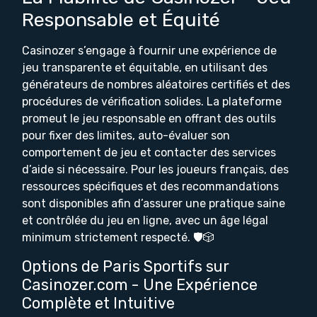
Responsable et Équité
Casinozer s’engage à fournir une expérience de
jeu transparente et équitable, en utilisant des
générateurs de nombres aléatoires certifiés et des
procédures de vérification solides. La plateforme
promeut le jeu responsable en offrant des outils
pour fixer des limites, auto-évaluer son
comportement de jeu et contacter des services
d’aide si nécessaire. Pour les joueurs français, des
ressources spécifiques et des recommandations
sont disponibles afin d’assurer une pratique saine
et contrôlée du jeu en ligne, avec un âge légal
minimum strictement respecté. 🛡️🎲
Options de Paris Sportifs sur
Casinozer.com - Une Expérience
Complète et Intuitive