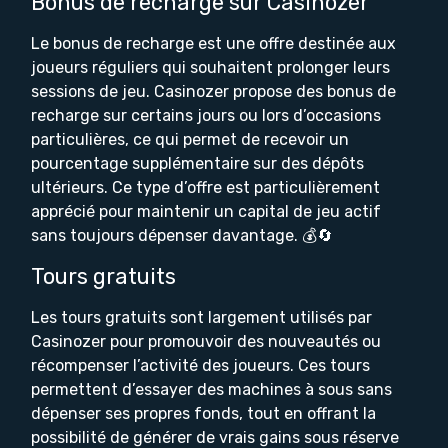
Bonus de recharge sur Casinozer
Le bonus de recharge est une offre destinée aux
joueurs réguliers qui souhaitent prolonger leurs
sessions de jeu. Casinozer propose des bonus de
recharge sur certains jours ou lors d’occasions
particulières, ce qui permet de recevoir un
pourcentage supplémentaire sur des dépôts
ultérieurs. Ce type d’offre est particulièrement
apprécié pour maintenir un capital de jeu actif
sans toujours dépenser davantage. 💰🔄
Tours gratuits
Les tours gratuits sont largement utilisés par
Casinozer pour promouvoir des nouveautés ou
récompenser l’activité des joueurs. Ces tours
permettent d’essayer des machines à sous sans
dépenser ses propres fonds, tout en offrant la
possibilité de générer de vrais gains sous réserve