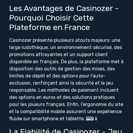
Les Avantages de Casinozer -
Pourquoi Choisir Cette
Plateforme en France
Casinozer présente plusieurs atouts majeurs: une
large ludothèque, un environnement sécurisé, des
promotions attrayantes et un support client
disponible en français. De plus, la plateforme met à
disposition des outils de gestion des mises, des
limites de dépôt et des options pour l’auto-
exclusion, renforçant ainsi la sécurité et le jeu
responsable. Les méthodes de paiement incluent
des options en euros et des solutions pratiques
pour les joueurs français. Enfin, l’ergonomie du site
et la compatibilité mobile assurent une expérience
fluide sur smartphone et tablette. 🎰🔒📱
La Fiabilité de Casinozer - Jeu