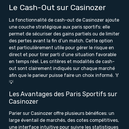
Le Cash-Out sur Casinozer
La fonctionnalité de cash-out de Casinozer ajoute
une couche stratégique aux paris sportifs: elle
permet de sécuriser des gains partiels ou de limiter
des pertes avant la fin d’un match. Cette option
est particulièrement utile pour gérer le risque en
direct et pour tirer parti d’une situation favorable
en temps réel. Les critères et modalités de cash-
out sont clairement indiqués sur chaque marché
afin que le parieur puisse faire un choix informé. 🏅
💡
Les Avantages des Paris Sportifs sur
Casinozer
Parier sur Casinozer offre plusieurs bénéfices: un
large éventail de marchés, des cotes compétitives,
une interface intuitive pour suivre les statistiques