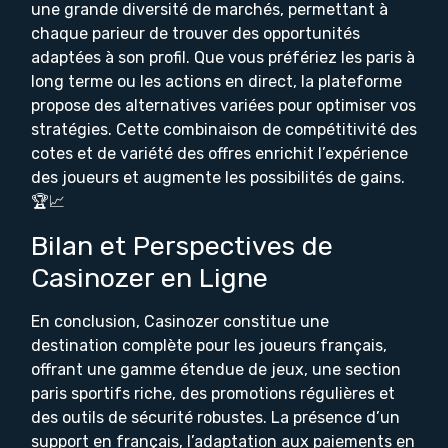
une grande diversité de marchés, permettant à
chaque parieur de trouver des opportunités
adaptées à son profil. Que vous préfériez les paris à
long terme ou les actions en direct, la plateforme
propose des alternatives variées pour optimiser vos
stratégies. Cette combinaison de compétitivité des
cotes et de variété des offres enrichit l’expérience
des joueurs et augmente les possibilités de gains.
🏆📈
Bilan et Perspectives de
Casinozer en Ligne
En conclusion, Casinozer constitue une
destination complète pour les joueurs français,
offrant une gamme étendue de jeux, une section
paris sportifs riche, des promotions régulières et
des outils de sécurité robustes. La présence d’un
support en français, l’adaptation aux paiements en