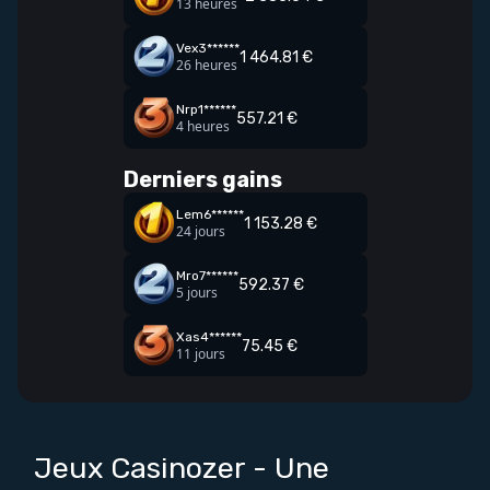
13 heures
Vex3******
1 464.81 €
26 heures
Nrp1******
557.21 €
4 heures
Derniers gains
Lem6******
1 153.28 €
24 jours
Mro7******
592.37 €
5 jours
Xas4******
75.45 €
11 jours
Jeux Casinozer - Une