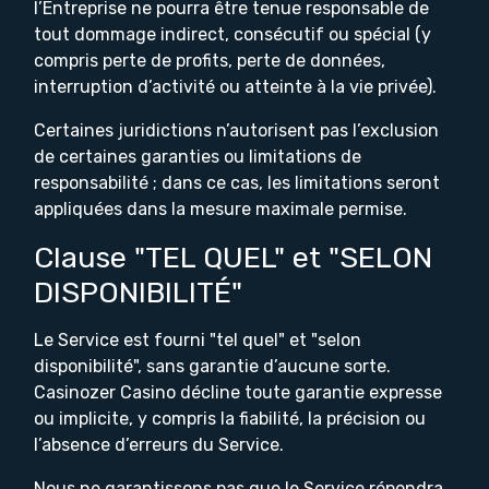
l’Entreprise ne pourra être tenue responsable de
tout dommage indirect, consécutif ou spécial (y
compris perte de profits, perte de données,
interruption d’activité ou atteinte à la vie privée).
Certaines juridictions n’autorisent pas l’exclusion
de certaines garanties ou limitations de
responsabilité ; dans ce cas, les limitations seront
appliquées dans la mesure maximale permise.
Clause "TEL QUEL" et "SELON
DISPONIBILITÉ"
Le Service est fourni "tel quel" et "selon
disponibilité", sans garantie d’aucune sorte.
Casinozer Casino décline toute garantie expresse
ou implicite, y compris la fiabilité, la précision ou
l’absence d’erreurs du Service.
Nous ne garantissons pas que le Service répondra