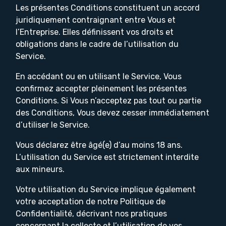
Les présentes Conditions constituent un accord
juridiquement contraignant entre Vous et
l’Entreprise. Elles définissent vos droits et
obligations dans le cadre de l’utilisation du
Service.
En accédant ou en utilisant le Service, Vous
confirmez accepter pleinement les présentes
Conditions. Si Vous n’acceptez pas tout ou partie
des Conditions, Vous devez cesser immédiatement
d’utiliser le Service.
Vous déclarez être âgé(e) d’au moins 18 ans.
L’utilisation du Service est strictement interdite
aux mineurs.
Votre utilisation du Service implique également
votre acceptation de notre Politique de
Confidentialité, décrivant nos pratiques
concernant la collecte et l’utilisation de vos